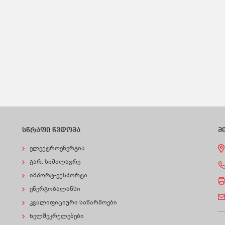
სწრაფი წვდომა
მ
ელექტროენერგია
გარ. სიმძლავრე
იმპორტ-ექსპორტი
ენერგობალანსი
კვალიფიციური საწარმოები
ხელშეკრულებები