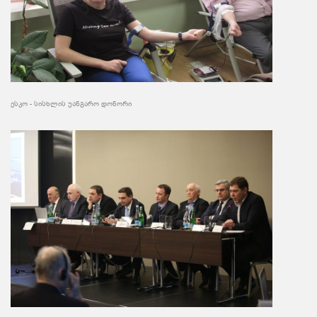
ესკო - სისხლის უანგარო დონორი