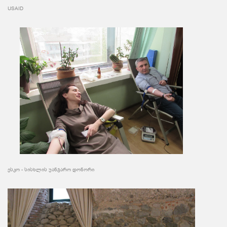
USAID
ესკო - სისხლის უანგარო დონორი