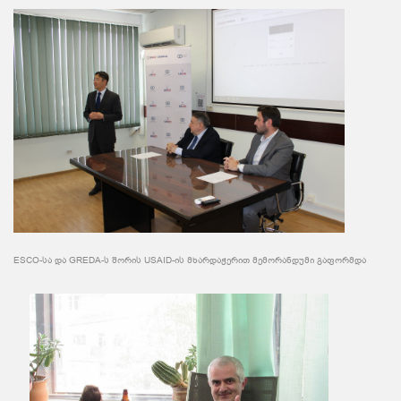
ESCO-სა და GREDA-ს შორის USAID-ის მხარდაჭერით მემორანდუმი გაფორმდა