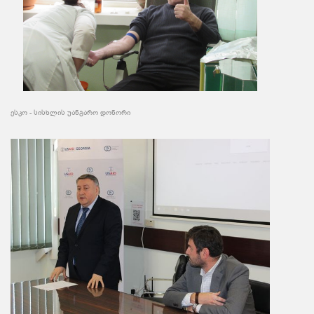
ესკო - სისხლის უანგარო დონორი