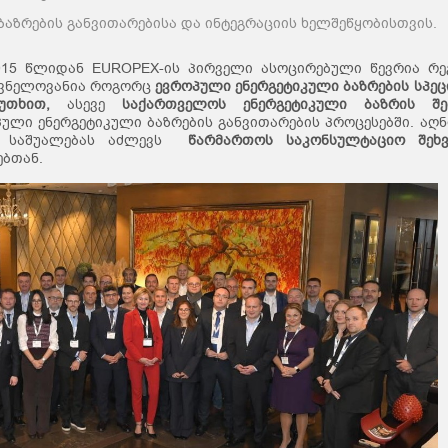
ბაზრების განვითარებისა და ინტეგრაციის ხელშეწყობისთვის.
15 წლიდან EUROPEX-ის პირველი ასოცირებული წევრია რე
შვნელოვანია როგორც
ევროპული
ენერგეტიკული
ბაზრების
სპეც
უთხით
,
ასევე
საქართველოს
ენერგეტიკული
ბაზრის
შ
ული ენერგეტიკული ბაზრების განვითარების პროცესებში. აღ
ოს საშუალებას აძლევს
წარმართოს
საკონსულტაციო
შეხ
ებთან.