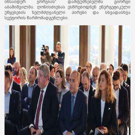
ინსაიდერ ჯორჯიას“ დამფუძნებელმა გიორგი
აბაშიშვილმა. ღონისძიებას ესწრებოდნენ ენერგეტიკული
უწყებების ხელმძღვანელი პირები და სხვადასხვა
სექტორის წარმომადგენლები.