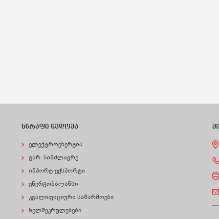
სწრაფი წვდომა
მ
ელექტროენერგია
გარ. სიმძლავრე
იმპორტ-ექსპორტი
ენერგობალანსი
კვალიფიციური საწარმოები
ხელშეკრულებები