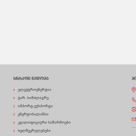
სწრაფი წვდომა
მ
ელექტროენერგია
გარ. სიმძლავრე
იმპორტ-ექსპორტი
ენერგობალანსი
კვალიფიციური საწარმოები
ხელშეკრულებები