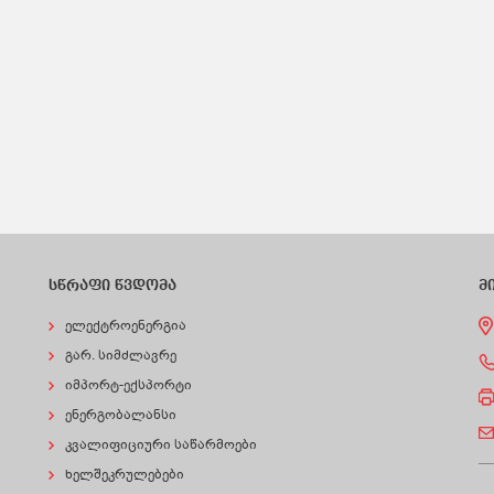
სწრაფი წვდომა
მ
ელექტროენერგია
გარ. სიმძლავრე
იმპორტ-ექსპორტი
ენერგობალანსი
კვალიფიციური საწარმოები
ხელშეკრულებები