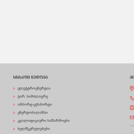
სწრაფი წვდომა
მ
ელექტროენერგია
გარ. სიმძლავრე
იმპორტ-ექსპორტი
ენერგობალანსი
კვალიფიციური საწარმოები
ხელშეკრულებები