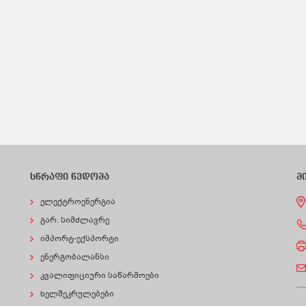
სწრაფი წვდომა
მ
ელექტროენერგია
გარ. სიმძლავრე
იმპორტ-ექსპორტი
ენერგობალანსი
კვალიფიციური საწარმოები
ხელშეკრულებები